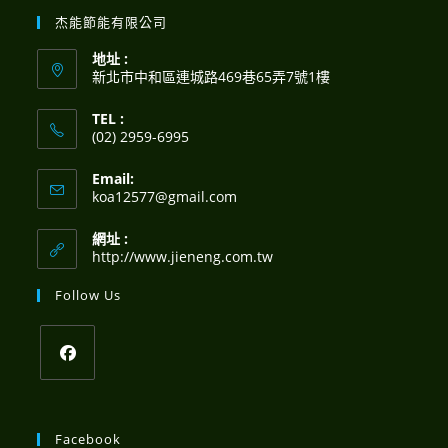
杰能節能有限公司
地址 :
新北市中和區連城路469巷65弄7號1樓
TEL :
(02) 2959-6995
Opens
Email:
in
Opens
koa12577@gmail.com
your
in
your
application
網址 :
application
http://www.jieneng.com.tw
Follow Us
Opens
in
Facebook
a