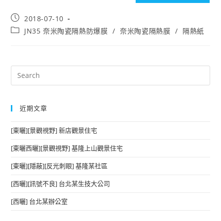
Post
2018-07-10
published:
Post
JN35 奈米陶瓷隔熱防爆膜
/
奈米陶瓷隔熱膜
/
隔熱紙
category:
近期文章
[東曬][景觀視野] 新店觀景住宅
[東曬西曬][景觀視野] 基隆上山觀景住宅
[東曬][隱蔽][反光刺眼] 基隆某社區
[西曬][訊號不良] 台北某生技大公司
[西曬] 台北某辦公室