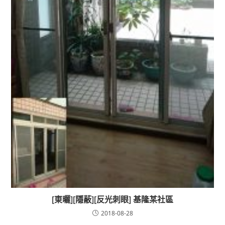
[東曬][隱蔽][反光刺眼] 基隆某社區
2018-08-28