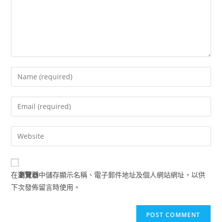
Enter
your
name
Enter
or
your
username
email
Enter
to
address
your
comment
to
website
comment
URL
在
瀏覽器
中儲存顯示名稱、電子郵件地址及個人網站網址，以供
(optional)
下次發佈留言時使用。