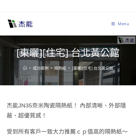
Skip
to
content
Menu
[東曬][住宅] 台北黃公館
>
成功案例
>
隔熱紙
>
[東曬][住宅] 台北黃公館
杰能JN35奈米陶瓷隔熱紙！ 內部清晰、外部隱
蔽、超優質感！
受到所有客戶一致大力推薦ｃｐ值高
的隔熱紙～