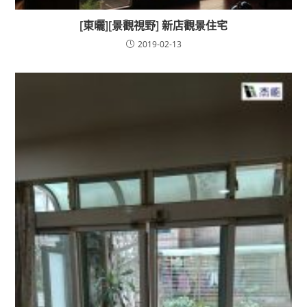
[東曬][景觀視野] 新店觀景住宅
2019-02-13