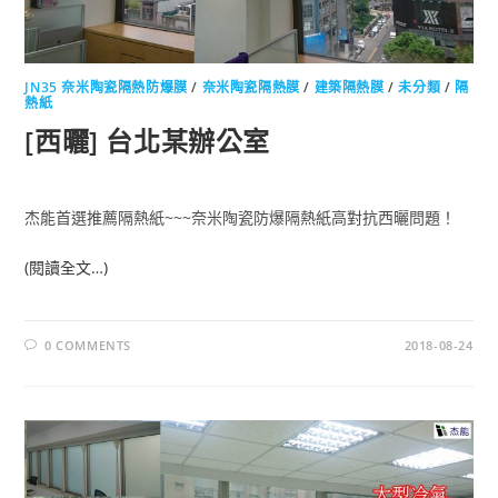
JN35 奈米陶瓷隔熱防爆膜
/
奈米陶瓷隔熱膜
/
建築隔熱膜
/
未分類
/
隔
熱紙
[西曬] 台北某辦公室
杰能首選推薦隔熱紙~~~奈米陶瓷防爆隔熱紙高對抗西曬問題！
(閱讀全文…)
0 COMMENTS
2018-08-24