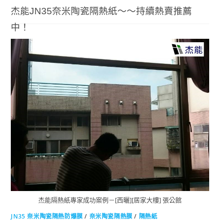
杰能JN35奈米陶瓷隔熱紙～～持續熱賣推薦
中！
(閱讀全文…)
0 COMMENTS
2018-07-10
杰能隔熱紙專家成功案例－[西曬][居家大樓] 張公館
JN35 奈米陶瓷隔熱防爆膜
/
奈米陶瓷隔熱膜
/
隔熱紙