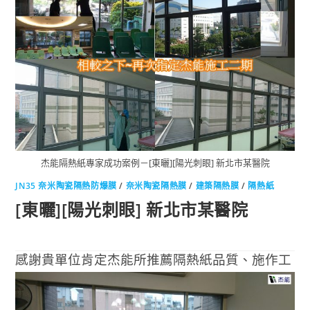
0 COMMENTS
2018-07-09
杰能隔熱紙專家成功案例－[東曬][陽光刺眼] 新北市某醫院
JN35 奈米陶瓷隔熱防爆膜
/
奈米陶瓷隔熱膜
/
建築隔熱膜
/
隔熱紙
[東曬][陽光刺眼] 新北市某醫院
感謝貴單位肯定杰能所推薦隔熱紙品質、施作工
法並再支持追加！