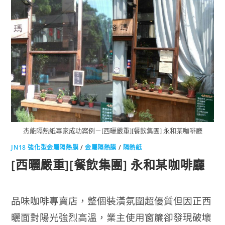
杰能隔熱紙專家成功案例－[西曬嚴重][餐飲集團] 永和某咖啡廳
JN18 強化型金屬隔熱膜
/
金屬隔熱膜
/
隔熱紙
[西曬嚴重][餐飲集團] 永和某咖啡廳
品味咖啡專賣店，整個裝潢氛圍超優質但因正西
曬面對陽光強烈高溫，
業主使用窗簾卻發現破壞