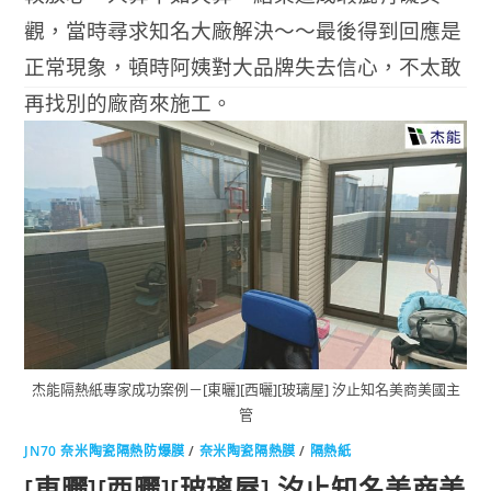
觀，當時尋求知名大廠解決～～最後得到回應是
正常現象，頓時阿姨對大品牌失去信心，不太敢
再找別的廠商來施工。
(閱讀全文…)
0 COMMENTS
2018-07-09
杰能隔熱紙專家成功案例－[東曬][西曬][玻璃屋] 汐止知名美商美國主
管
JN70 奈米陶瓷隔熱防爆膜
/
奈米陶瓷隔熱膜
/
隔熱紙
[東曬][西曬][玻璃屋] 汐止知名美商美