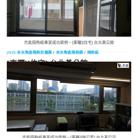
杰能隔熱紙專家成功案例－[東曬][住宅] 台北黃公館
JN35 奈米陶瓷隔熱防爆膜
/
奈米陶瓷隔熱膜
/
隔熱紙
[東曬][住宅] 台北黃公館
杰能JN35奈米陶瓷隔熱紙！ 內部清晰、外部隱蔽、超優質感！...
0 COMMENTS
2018-07-10
杰能隔熱紙專家成功案例－[東曬][辦公室] 台北某公司