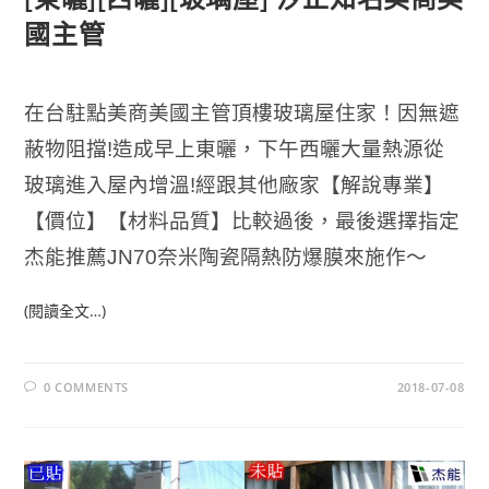
國主管
在台駐點美商美國主管頂樓玻璃屋住家！
因無遮
蔽物阻擋!造成早上東曬，下午西曬大量熱源從
玻璃進入屋內增溫!經跟其他廠家【解說專業】
【價位】【材料品質】比較過後，最後選擇指定
杰能推薦JN70奈米陶瓷隔熱防爆膜來施作～
(閱讀全文…)
0 COMMENTS
2018-07-08