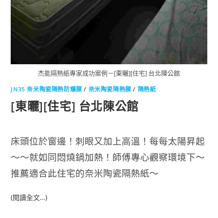
杰能隔熱紙專家成功案例－[東曬][住宅] 台北陳公館
JN35 奈米陶瓷隔熱防爆膜
/
奈米陶瓷隔熱膜
/
隔熱紙
[東曬][住宅] 台北陳公館
床頭位於窗邊！刺眼又加上高溫！每每太陽昇起
～～就如同悶燒鍋加熱！師傅專心觀察環境下～
推薦適合此住宅的奈米陶瓷隔熱紙～
(閱讀全文…)