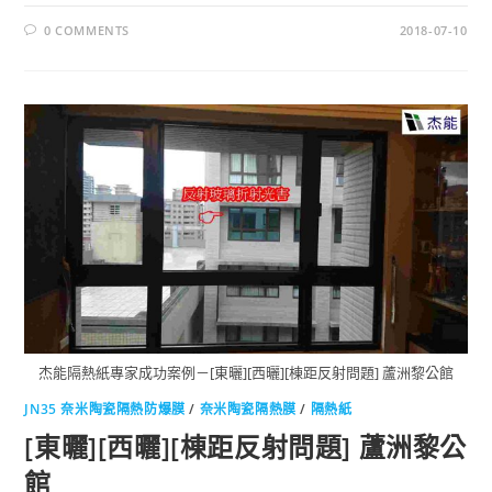
0 COMMENTS
2018-07-10
杰能隔熱紙專家成功案例－[東曬][西曬][棟距反射問題] 蘆洲黎公館
JN35 奈米陶瓷隔熱防爆膜
/
奈米陶瓷隔熱膜
/
隔熱紙
[東曬][西曬][棟距反射問題] 蘆洲黎公
館