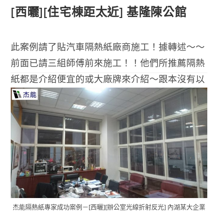
[西曬][住宅棟距太近] 基隆陳公館
此案例請了貼汽車隔熱紙廠商施工！據轉述～～
前面已請三組師傅前來施工！！他們所推薦隔熱
紙都是介紹便宜的或大廠牌來介紹～跟本沒有以
環境來判斷推薦適合的隔熱紙！
(閱讀全文…)
0 COMMENTS
2018-07-09
杰能隔熱紙專家成功案例－[西曬][辦公室光線折射反光] 內湖某大企業