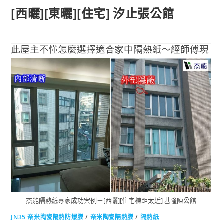
[西曬][東曬][住宅] 汐止張公館
此屋主不懂怎麼選擇適合家中隔熱紙～經師傅現
場評估細心解說下～推薦了這款奈米陶瓷隔熱紙
～
(閱讀全文…)
0 COMMENTS
2018-07-09
杰能隔熱紙專家成功案例－[西曬][住宅棟距太近] 基隆陳公館
JN35 奈米陶瓷隔熱防爆膜
/
奈米陶瓷隔熱膜
/
隔熱紙