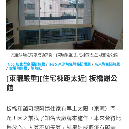
(閱讀全文…)
0 COMMENTS
2018-07-09
杰能隔熱紙專家成功案例－[東曬嚴重][住宅棟距太近] 板橋謝公館
JN05 強化型金屬隔熱膜
/
JN35 奈米陶瓷隔熱防爆膜
/
奈米陶瓷隔熱膜
/
金屬隔熱膜
/
隔熱紙
[東曬嚴重][住宅棟距太近] 板橋謝公
館
板橋和藹可親阿姨住家有早上太陽（東曬）問
題！
因之前找了知名大廠牌來施作，
本來覺得比
較放心。人算不如天算，結果造成瑕疵有礙美