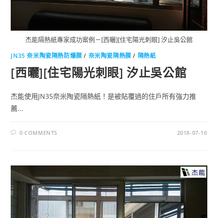
杰能隔熱紙專家成功案例－[西曬][住宅陽光刺眼] 汐止吳公館
JN35 奈米陶瓷隔熱防爆膜
/
奈米陶瓷隔熱膜
/
隔熱紙
[西曬][住宅陽光刺眼] 汐止吳公館
杰能使用JN35奈米陶瓷隔熱紙！是被貼覆過的住戶所有強力推
薦...
0 COMMENTS
2018-07-10