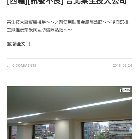
[西曬][訊號不良] 台北某生技大公司
某生技大廠實驗機房～～之前使用貼覆金屬隔熱膜～～後面選擇
杰能推薦奈米陶瓷防爆隔熱紙～～
(閱讀全文…)
0 COMMENTS
2018-08-24