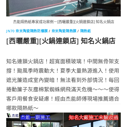
杰能隔熱紙專家成功案例－[西曬嚴重][火鍋連鎖店] 知名火鍋店
JN70 奈米陶瓷隔熱防爆膜
/
奈米陶瓷隔熱膜
/
隔熱紙
[西曬嚴重][火鍋連鎖店] 知名火鍋店
知名連鎖火鍋店！超寬面積玻璃！中間無骨架支
撐！颱風季時震動大！夏季大量熱源進入！使用
遮光簾造成室內變暗！無法看到外部情況！每回
捲動簾子灰塵棉絮蜘蛛網飛滿天危機～～～使得
客戶用餐食安疑慮！經由杰能師傅現場推薦適合
哪款隔熱紙～
(閱讀全文…)