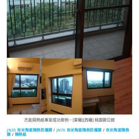
杰能隔熱紙專家成功案例－[東曬][西曬] 桃園鄭公館
JN35 奈米陶瓷隔熱防爆膜
/
JN70 奈米陶瓷隔熱防爆膜
/
奈米陶瓷隔熱
膜
/
隔熱紙