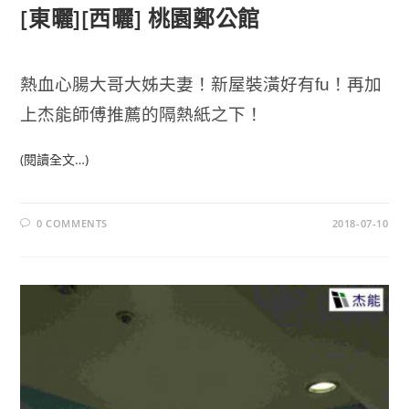
[東曬][西曬] 桃園鄭公館
熱血心腸大哥大姊夫妻！新屋裝潢好有fu！再加
上杰能師傅推薦的隔熱紙之下！
(閱讀全文…)
0 COMMENTS
2018-07-10