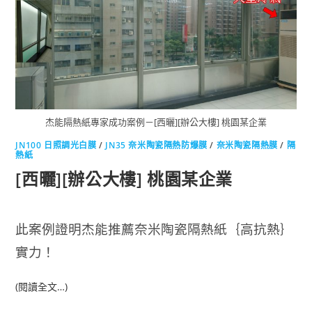
杰能隔熱紙專家成功案例－[西曬][辦公大樓] 桃園某企業
JN100 日照調光白膜
/
JN35 奈米陶瓷隔熱防爆膜
/
奈米陶瓷隔熱膜
/
隔
熱紙
[西曬][辦公大樓] 桃園某企業
此案例證明杰能推薦奈米陶瓷隔熱紙｛高抗熱｝
實力！
(閱讀全文…)