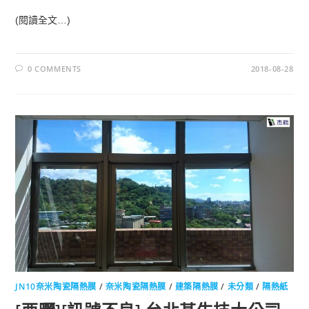
(閱讀全文…)
0 COMMENTS
2018-08-28
JN10奈米陶瓷隔熱膜
/
奈米陶瓷隔熱膜
/
建築隔熱膜
/
未分類
/
隔熱紙