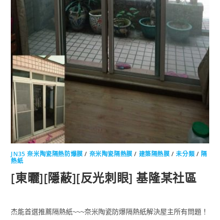
JN35 奈米陶瓷隔熱防爆膜
/
奈米陶瓷隔熱膜
/
建築隔熱膜
/
未分類
/
隔
熱紙
[東曬][隱蔽][反光刺眼] 基隆某社區
杰能首選推薦隔熱紙~~~奈米陶瓷防爆隔熱紙解決屋主所有問題！