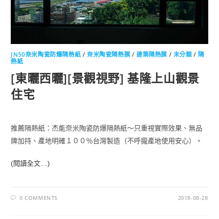
JN50奈米陶瓷防爆隔熱紙
/
奈米陶瓷隔熱膜
/
建築隔熱膜
/
未分類
/
隔
熱紙
[東曬西曬][景觀視野] 基隆上山觀景
住宅
推薦隔熱紙：杰能奈米陶瓷防爆隔熱紙～只重視實際效果、無品
牌加持、產地明確１００％台灣製造（不呼攏產地使用安心）。
(閱讀全文…)
0 COMMENTS
2018-08-28