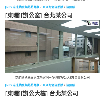
JN35 奈米陶瓷隔熱防爆膜
/
奈米陶瓷隔熱膜
/
隔熱紙
[東曬][辦公室] 台北某公司
杰能JN35奈米陶瓷隔熱紙＂超優質感＂！清晰視野、柔和光
線、...
0 COMMENTS
2018-07-10
杰能隔熱紙專家成功案例－[東曬][辦公大樓] 台北某公司
JN35 奈米陶瓷隔熱防爆膜
/
奈米陶瓷隔熱膜
/
隔熱紙
[東曬][辦公大樓] 台北某公司