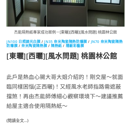
杰能隔熱紙專家成功案例－[東曬][西曬][風水問題] 桃園林公館
JN100 日照調光白膜
/
JN35 奈米陶瓷隔熱防爆膜
/
JN70 奈米陶瓷隔熱
防爆膜
/
奈米陶瓷隔熱膜
/
隔熱紙
/
隱蔽彩藝膜
[東曬][西曬][風水問題] 桃園林公館
此戶是熱血心腸大哥大姐介紹的！剛交屋～就面
臨同樣困惱(正西曬)！又經風水老師指路需遮蔽
擋煞！再由杰能師傅細心觀察環境下～建議推薦
給屋主適合使用隔熱紙～
(閱讀全文…)