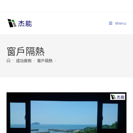
Skip
to
content
Menu
窗戶隔熱
>
成功案例
>
窗戶隔熱
>