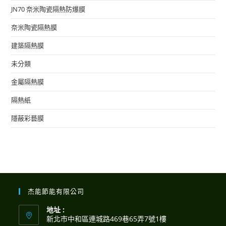
JN70 奈米陶瓷隔熱防爆膜
奈米陶瓷隔熱膜
建築隔熱膜
未分類
金屬隔熱膜
隔熱紙
隱蔽彩藝膜
杰能節能有限公司
地址 :
新北市中和區連城路469巷65弄7號1樓