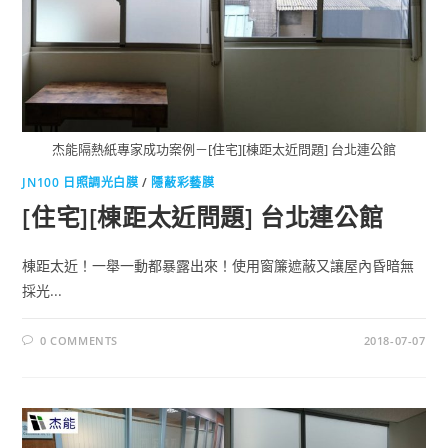
杰能隔熱紙專家成功案例－[住宅][棟距太近問題] 台北連公館
JN100 日照調光白膜
/
隱蔽彩藝膜
[住宅][棟距太近問題] 台北連公館
棟距太近！一舉一動都暴露出來！使用窗簾遮蔽又讓屋內昏暗無
採光...
0 COMMENTS
2018-07-07