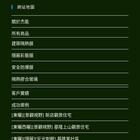
網站地圖
關於杰能
所有商品
建築隔熱膜
隱蔽彩藝膜
安全防爆膜
隔熱膠合玻璃
客戶實績
成功案例
[東曬][景觀視野] 新店觀景住宅
[東曬西曬][景觀視野] 基隆上山觀景住宅
[東曬][隱蔽][反光刺眼] 基隆某社區