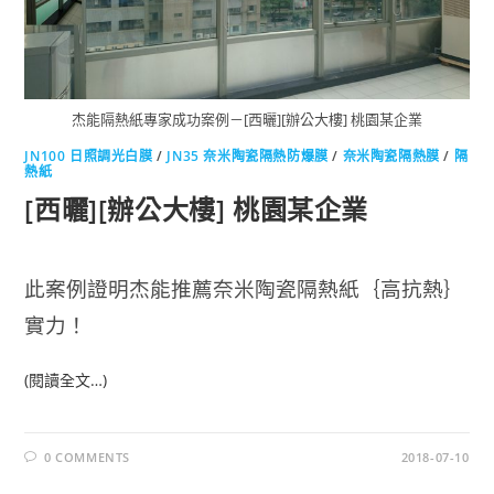
杰能隔熱紙專家成功案例－[西曬][辦公大樓] 桃園某企業
JN100 日照調光白膜
/
JN35 奈米陶瓷隔熱防爆膜
/
奈米陶瓷隔熱膜
/
隔
熱紙
[西曬][辦公大樓] 桃園某企業
此案例證明杰能推薦奈米陶瓷隔熱紙｛高抗熱｝
實力！
(閱讀全文…)
0 COMMENTS
2018-07-10