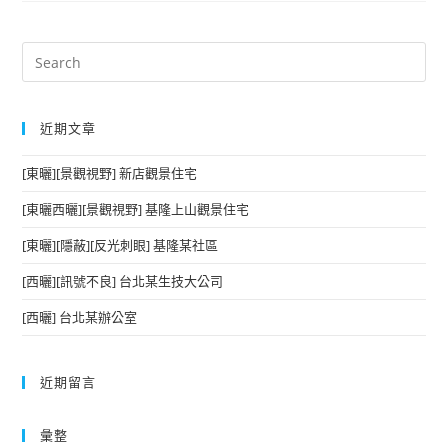
近期文章
[東曬][景觀視野] 新店觀景住宅
[東曬西曬][景觀視野] 基隆上山觀景住宅
[東曬][隱蔽][反光刺眼] 基隆某社區
[西曬][訊號不良] 台北某生技大公司
[西曬] 台北某辦公室
近期留言
彙整