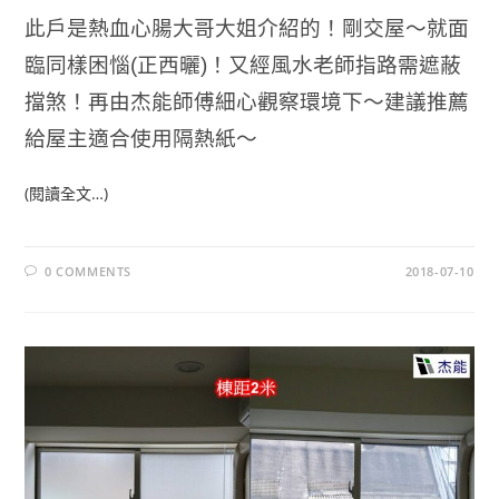
此戶是熱血心腸大哥大姐介紹的！剛交屋～就面
臨同樣困惱(正西曬)！又經風水老師指路需遮蔽
擋煞！再由杰能師傅細心觀察環境下～建議推薦
給屋主適合使用隔熱紙～
(閱讀全文…)
0 COMMENTS
2018-07-10