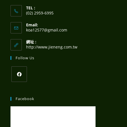
TEL :
(02) 2959-6995
Opens
Email:
in
Opens
koa12577@gmail.com
your
in
your
application
網址 :
application
http://www.jieneng.com.tw
Follow Us
Opens
in
Facebook
a
new
tab