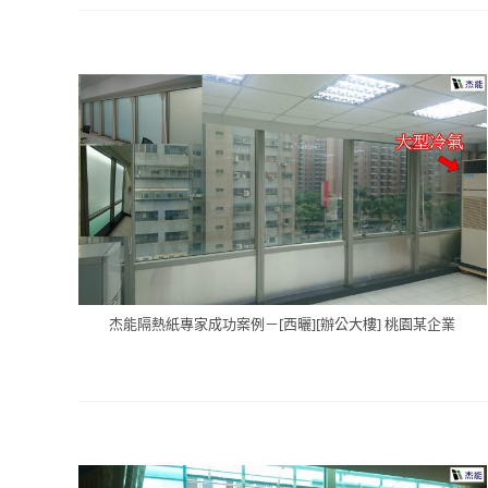
杰能隔熱紙專家成功案例－[西曬][辦公大樓] 桃園某企業