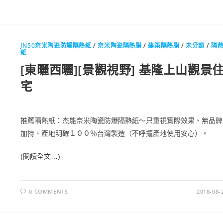
JN50奈米陶瓷防爆隔熱紙
/
奈米陶瓷隔熱膜
/
建築隔熱膜
/
未分類
/
隔
紙
[東曬西曬][景觀視野] 基隆上山觀景
宅
推薦隔熱紙：杰能奈米陶瓷防爆隔熱紙～只重視實際效果、無品牌
加持、產地明確１００％台灣製造（不呼攏產地使用安心）。
(閱讀全文…)
0 COMMENTS
2018-08-