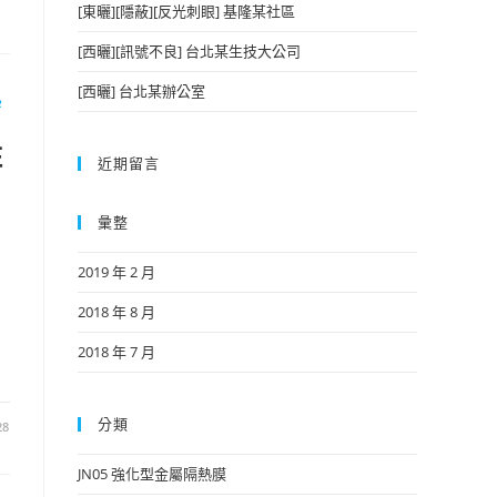
[東曬][隱蔽][反光刺眼] 基隆某社區
[西曬][訊號不良] 台北某生技大公司
[西曬] 台北某辦公室
熱
住
近期留言
彙整
2019 年 2 月
2018 年 8 月
2018 年 7 月
分類
28
JN05 強化型金屬隔熱膜