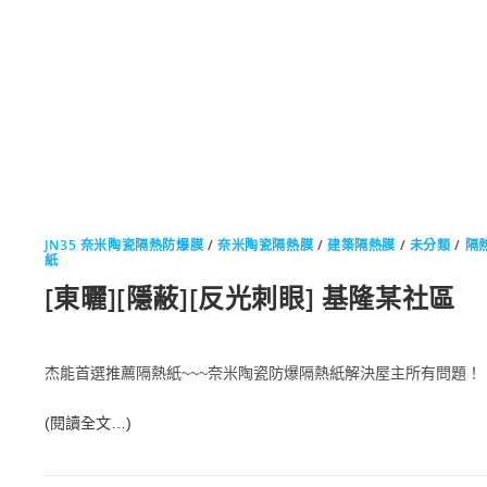
JN35 奈米陶瓷隔熱防爆膜
/
奈米陶瓷隔熱膜
/
建築隔熱膜
/
未分類
/
隔
紙
[東曬][隱蔽][反光刺眼] 基隆某社區
杰能首選推薦隔熱紙~~~奈米陶瓷防爆隔熱紙解決屋主所有問題！
(閱讀全文…)