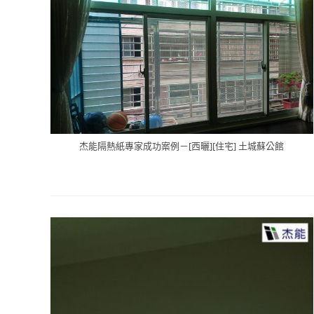
杰能隔熱紙專家成功案例－[西曬][住宅] 土城蘇公館