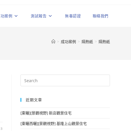
成功案例
測試報告
無毒認證
聯絡我們
>
成功案例
>
隔熱紙
>
隔熱紙
近期文章
[東曬][景觀視野] 新店觀景住宅
[東曬西曬][景觀視野] 基隆上山觀景住宅
13