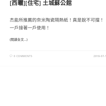
[西曬][住宅] 土城蘇公館
杰能所推薦的奈米陶瓷隔熱紙！真是銳不可擋！
一戶接著一戶使用！
(閱讀全文…)
0 COMMENTS
2018-07-