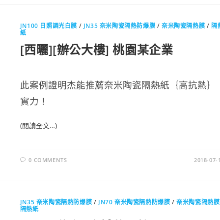
JN100 日照調光白膜
/
JN35 奈米陶瓷隔熱防爆膜
/
奈米陶瓷隔熱膜
/
隔
紙
[西曬][辦公大樓] 桃園某企業
此案例證明杰能推薦奈米陶瓷隔熱紙｛高抗熱｝
實力！
(閱讀全文…)
0 COMMENTS
2018-07-
JN35 奈米陶瓷隔熱防爆膜
/
JN70 奈米陶瓷隔熱防爆膜
/
奈米陶瓷隔熱膜
隔熱紙