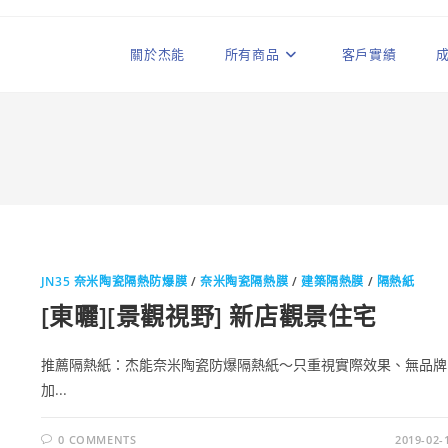
關於杰能
所有商品
客戶實績
JN35 奈米陶瓷隔熱防爆膜
/
奈米陶瓷隔熱膜
/
建築隔熱膜
/
隔熱紙
[東曬][景觀視野] 新店觀景住宅
推薦隔熱紙：杰能奈米陶瓷防爆隔熱紙～只重視實際效果、無品牌
加...
0 COMMENTS
2019-02-