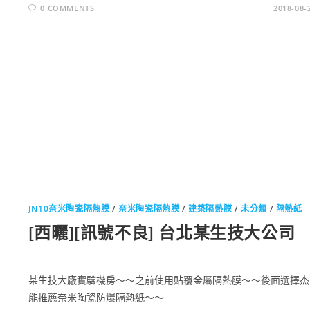
0 COMMENTS
2018-08-
JN10奈米陶瓷隔熱膜
/
奈米陶瓷隔熱膜
/
建築隔熱膜
/
未分類
/
隔熱紙
[西曬][訊號不良] 台北某生技大公司
某生技大廠實驗機房～～之前使用貼覆金屬隔熱膜～～後面選擇杰
能推薦奈米陶瓷防爆隔熱紙～～