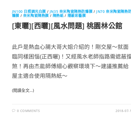
JN100 日照調光白膜
/
JN35 奈米陶瓷隔熱防爆膜
/
JN70 奈米陶瓷隔熱
爆膜
/
奈米陶瓷隔熱膜
/
隔熱紙
/
隱蔽彩藝膜
[東曬][西曬][風水問題] 桃園林公館
此戶是熱血心腸大哥大姐介紹的！剛交屋～就面
臨同樣困惱(正西曬)！又經風水老師指路需遮蔽
煞！再由杰能師傅細心觀察環境下～建議推薦給
屋主適合使用隔熱紙～
(閱讀全文…)
0 COMMENTS
2018-07-